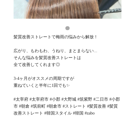
髪質改善ストレートで梅雨の悩みから解放！
広がり、もわもわ、うねり、まとまらない...
そんな悩みを髪質改善ストレートは
全て改善してくれます◎
3-4ヶ月がオススメの周期ですが
重ねていくと半年に1回でも✨
#太宰府 #太宰府市 #小郡 #大野城 #筑紫野 #二日市 #小郡
市 #朝倉 #筑前町 #朝倉市 #ストレート #髪質改善 #髪質
改善ストレート #韓国スタイル #韓国 #zabo